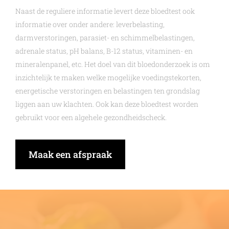
Naast de reguliere informatie levert deze bloedtest ook
informatie over onder andere: leverbelasting,
darmverstoringen, parasiet- en schimmelbelastingen,
adrenale status, pH balans, B-12 status, vitaminen- en
mineralenpanel, etc. Het doel van dit bloedonderzoek is om
inzichtelijk te maken welke mogelijke voedingstekorten,
energetische verstoringen en belastingen ten grondslag
liggen aan uw klachten. Ook kan deze bloedtest worden
gebruikt voor een algehele gezondheidscheck.
Maak een afspraak