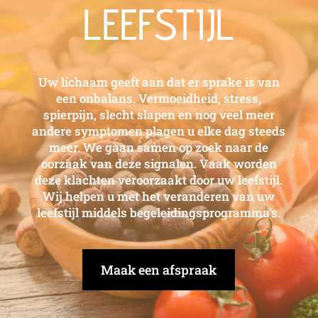
LEEFSTIJL
Uw lichaam geeft aan dat er sprake is van
een onbalans. Vermoeidheid, stress,
spierpijn, slecht slapen en nog veel meer
andere symptomen plagen u elke dag steeds
meer. We gaan samen op zoek naar de
oorzaak van deze signalen. Vaak worden
deze klachten veroorzaakt door uw leefstijl.
Wij helpen u met het veranderen van uw
leefstijl middels begeleidingsprogramma's.
Maak een afspraak