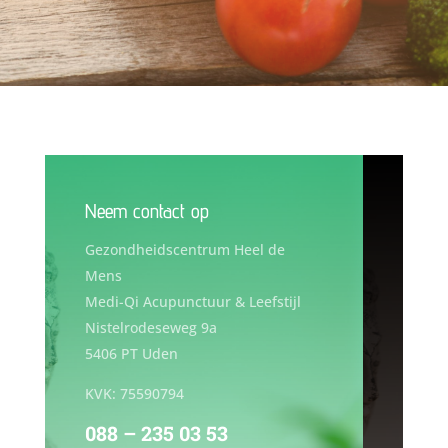
Neem contact op
Gezondheidscentrum Heel de
Mens
Medi-Qi Acupunctuur & Leefstijl
Nistelrodeseweg 9a
5406 PT Uden
KVK:
75590794
088 – 235 03 53