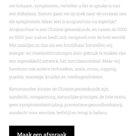
uw lichaam, symptomen, vertellen u dat er sprake is van
een disbalans. Samen gaan we op zoek naar de oorzaak van
die symptomen. Maar wat is acupunctuur nu eigenlijk?
Acupunctuur is een Chinese geneeskunde, en tussen de 3000
en 5000 jaar oud en heeft zich verspreid over de hele wereld.
Met naaldjes zo dun als een hoofdhaar herstellen wij
energie- en vloeistofstromingen door gebruik te maken van
een ingewikkeld netwerk, het meridiaanstelsel. Maar wij
hanteren ook andere technieken, zoals; moxa, cupping,
guasha, massage, kruiden en voedingsadviezen.
Kernwoorden binnen de Chinese geneeskunde zijn;
aandacht, ontspanning, natuurlijke principes, de hele mens,
geen symptoombestrijding, preventieve gezondheidszorg,
aandacht voor emoties, leefstijl en terug in balans.
Maak een afspraak