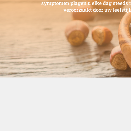
symptomen plagen u elke dag steeds 
veroorzaakt door uw leefstij